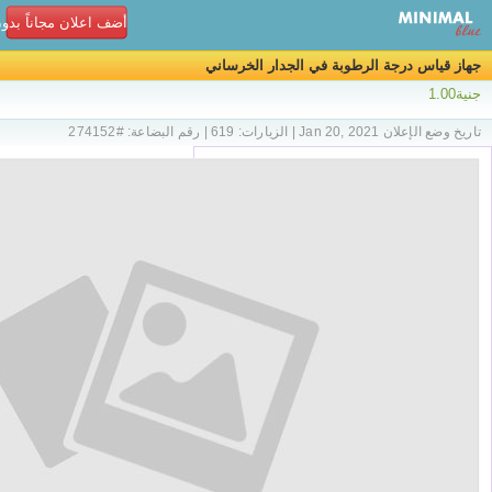
أضف اعلان مجاناً بدو
جهاز قياس درجة الرطوبة في الجدار الخرساني
جنية1.00
تاريخ وضع الإعلان Jan 20, 2021 | الزيارات: 619 | رقم البضاعة: #274152