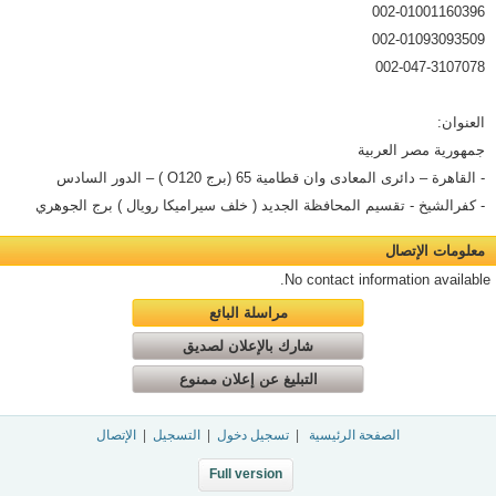
002-01001160396
002-01093093509
002-047-3107078
العنوان:
جمهورية مصر العربية
- القاهرة – دائرى المعادى وان قطامية 65 (برج O120 ) – الدور السادس
- كفرالشيخ - تقسيم المحافظة الجديد ( خلف سيراميكا رويال ) برج الجوهري
معلومات الإتصال
No contact information available.
مراسلة البائع
شارك بالإعلان لصديق
التبليغ عن إعلان ممنوع
الصفحة الرئيسية
|
تسجيل دخول
|
التسجيل
|
الإتصال
Full version