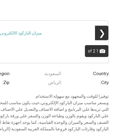
❮
of 2
1
Country:
السعودية
gion:
City:
الرياض
Zip:
توفيرا للوقت والمجهود مع سهولة الاستخدام
وبسعر مناسب ميزان الباركود الإلكتروني،حيث يكون مناسب للمحلا
التي تريدها علي البرنامج و اضافة الاصناف والتعديل علي الاصناف ال
علي الباركود ويقوم بالوزن وطباعة الوزن والسعر علي ورقة با
الصنف والسعر والميزان والوحدة القياسية، كما يوجد اجهزة نقاط ا
الباركود وقارئات الباركود فروعنا بالمملكة العربية السعودية (الري