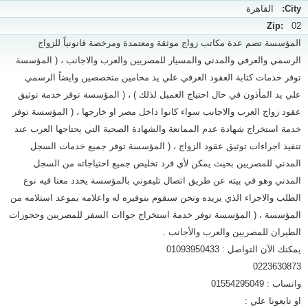
City:
القاهرة
Zip:
02
المؤسسة تضم عدة مكاتب زواج موثقة ومعتمدة ومرخصة قانونياً للزواج
الرسمي والعرفي والمدني والمسيار للمصريين والعرب والاجانب ، ( المؤسسة
توفر خدمات كتابة العقود العرفي علي يد محامين متخصصين وايضاً الرسمي
علي يد المأذون في حال احتياج العميل لذلك ) ، ( المؤسسة توفر خدمة توثيق
عقود زواج العرب والاجانب سواء كانوا داخل مصر او خارجها ، ( المؤسسة توفر
خدمة استخراج شهادة عدم الممانعة والشهادة الصحية التي يحتاجها العرب عند
تنفيذ اجراءات توثيق عقود الزواج ، ( المؤسسة توفر جميع خدمات السجل
المدني للمصريين بحيث يمكن لأي فرد تخليص جميع احتياجاته من السجل
المدني وهو في بيته عن طريق اتصال تليفوني بالمؤسسة يحدد معنا فيه نوع
الطلب والاجراء الذي يريده ونحن سنقوم بتوفيره له واعلامه بموعد استلامه من
المؤسسة ، ( المؤسسة توفر خدمة استخراج جواات السفر للمصريين وحجوزات
الطيران للمصريين والعرب والأجانب .
يمكنك الآن التواصل : 01093950433
0223630873
واتساب : 01554295049
او تابعونا علي :