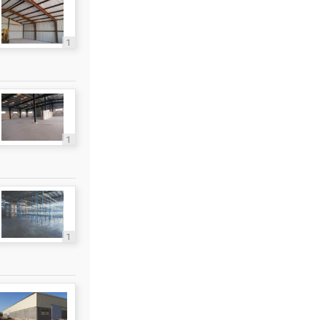
1
1
1