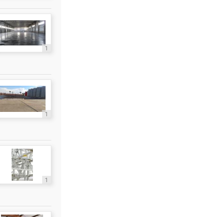
1
1
1