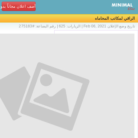
أضف اعلان مجاناً بدو
الراقي لمكاتب المحاماه
تاريخ وضع الإعلان Feb 06, 2021 | الزيارات: 625 | رقم البضاعة: #275183