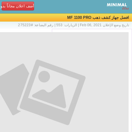
أضف اعلان مجاناً بدو
افضل جهاز كشف ذهب MF 1100 PRO
تاريخ وضع الإعلان Feb 06, 2021 | الزيارات: 553 | رقم البضاعة: #275223