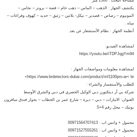
مساحة البحث : 2500 متر
يكتشف الجهاز : الذهب – الماس – ذهب خام – فضة – برونز – نحاس –
المونيوم – رصاص – قصدير – نيكل- بلاتين – زئبق – حديد – كهوف وفراغات –
مياه .
أنظمة الجهاز : نظام الأستشعار عن بعد.
لمشاهدة الفيديو:
https://youtu.be/iTDPJqgYm94
لمشاهدة معلومات ومواصفات الجهاز :
https://www.brdetectors-dubai.com/product/mf1100pro-ar< br>
للطلب والأستفسار والشراء :
شركة بي آر ديتكتورز دبي الوكيل الحصري في دبي والشرق الأوسط
العنوان: الامارات – دبي – ديرة – شارع عمر بن الخطاب – بجوار فندق سافرون
بوتيك – محل رقم 4+5.
محمول + واتس اب : 00971564707413
محمول + واتس اب : 00971527555261