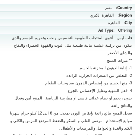
Country:
مصر
Region:
القاهرة الكبري
City:
القاهرة
Ad Type:
Offering
فات ليس ..أقوى المنتجات الطبيعية للتخسيس ونحت وتقويم الجسم والذى
يتكون من تركيبة عشبية نباتية طبيعية مثل التوت والقهوة الخضراء والتفاح
والشاى الأخضر
** ميزات المنتج
1- إذابة الدهون المخزنة بالجسم
2- التخلص من السعرات الحرارية الزائدة
3- منع الجسم من إمتصاص الدهون بعد وجبات الطعام
4- قفل الشهية وتقليل الإحساس بالجوع
بدون ريجيم او نظام غذائى قاسى او ممارسة للرياضة.. المنتج أمن وفعال
والنتائج رائعة
سجل للمنتج نتائج رائعة بإنقاص الوزن بمعدل من 8 الى 12 كيلو جرام شهريا
موانع الإستخدام : مرضى القلب و السكر والضغط المرتفع المزمن والكلى و
الكبد والغدة والحوامل والمرضعات والأطفال .