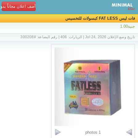
أضف اعلان مجاناً بدو
فات ليس FAT LESS كبسولات للتخسيس
جنية1.00
تاريخ وضع الإعلان Jul 24, 2026 | الزيارات: 406 | رقم البضاعة: #300208
1 photos