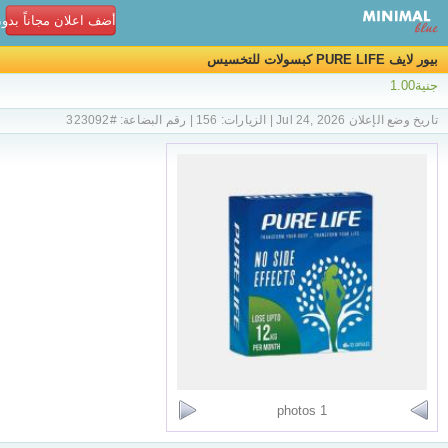
أضف اعلان مجاناً بدو
بيور لايف PURE LIFE كبسولات للتخسيس
جنية1.00
تاريخ وضع الإعلان Jul 24, 2026 | الزيارات: 156 | رقم البضاعة: #323092
1 photos