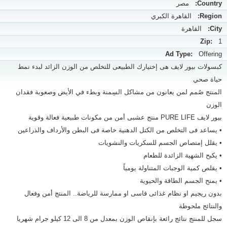
Country:
مصر
Region:
القاهرة الكبري
City:
القاهرة
Zip:
1
Ad Type:
Offering
كبسولات بيور لايف هى إختيارك الطبيعى للتخلص من الوزن الزائد لبدء نمط
حياة صحي
المنتج صُمم لمن يعانون من مشاكل السِمنة وبطء في الأيض وصعوبة فقدان
الوزن
بيور لايف PURE LIFE منتج عشبى أمن من مكونات طبيعية فعالة وقوية
• يساعد فى التخلص من الكتل الدهنية خاصة فى البطن والأرداف والذراعين
• يقلل إمتصاص الجسم للسكريات والنشويات
• يكبح الشهية الزائدة للطعام
• يقلص كمية الوجبات المتناولة يومياً
• يمنح الجسم الطاقة والحيوية
بدون ريجيم او نظام غذائى قاسى او ممارسة للرياضة.. المنتج أمن وفعال
والنتائج ملحوظة
سجل للمنتج نتائج رائعة بإنقاص الوزن بمعدل من 8 الى 12 كيلو جرام شهريا