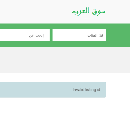
Invalid listing id