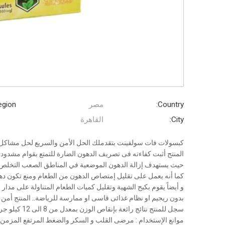
Country:
مصر
gion:
City:
القاهرة
كبسولات فات سولفينت بتقدملك الحل الأمن والسريع لحل مشاكل ز
المنتج أثبت كفاءته فى تصريف الدهون الضارة للتمتع بقوام مشدود 
حيث يستهدف إزالة الدهون الموضعية في المناطق الصعب التخلص 
كما أنه يعمل على تقليل إمتصاص الدهون من الطعام ومنع تكون ده
و أيضاً يقوم بكبح الشهية وتقليل كميات الطعام المتناولة على مدار ا
بدون ريجيم او نظام غذائى قاسى او ممارسة للرياضة.. المنتج أمن 
سجل للمنتج نتائج رائعة بإنقاص الوزن بمعدل من 8 الى 12 كيلو جرام شهريا
موانع الإستخدام : مرضى القلب و السكر والضغط المرتفع المزمن 