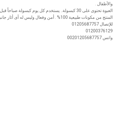
والأطفال .
العبوة تحتوى على 30 كبسولة.. يستخدم كل يوم كبسولة صباحاً قبل الإفطار ب 30 دقيقة
المنتج من مكونات طبيعية 100% . أمن وفعال وليس له أى أثار جانبية
للإتصال 01205687757
01200376129
واتس 00201205687757