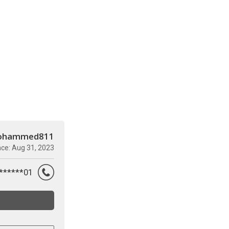
ohammed811
nce: Aug 31, 2023
01********