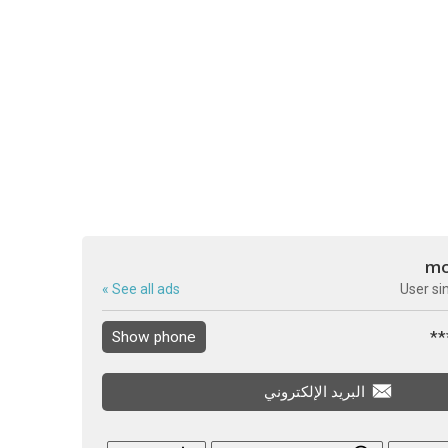
m
See all ads »
User si
Show phone
البريد الإلكتروني