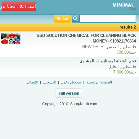
أضف اعلان مجاناً بدو
Refine
2 results
SSD SOLUTION CHEMICAL FOR CLEANING BLACK
MONEY+919821170864
فلسطين, القدس, NEW DELHI
جنية700.00
فحم الشعلة لمستلزمات المشاوي
فلسطين, الخليل
جنية7,000.00
الصفحة الرئيسية
|
تسجيل دخول
|
التسجيل
|
الإتصال
Full version
Copyright 2010, Souq4arab.com