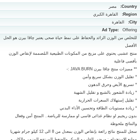
Country:
مصر
Region:
القاهرة الكبري
City:
القاهرة
Ad Type:
Offering
للتخلص من الوزن الزائد والحفاظ على نمط حياة صحى يعتبر چاﭬا بيرن هو الحل
الأفضل
منتج عشبى يحتوي على مزيج من المكونات الطبيعية المُصممة لإنقاص الوزن
بأقصى فاعلية
** مميزات منتج چاﭬا بيرن JAVA BURN :-
* تقليل الوزن بشكل سريع وأمن
* تسريع الأيض وحرق الدهون
* زيادة الشعور بالشبع و تقليل الشهية
* تقليل إستهلاك السعرات الحرارية
* زيادة مستويات الطاقة وتحسين الأداء البدني
بدون ريجيم او نظام غذائى قاسى او ممارسة للرياضة.. المنتج أمن وفعال
والنتائج ملحوظة
سجل للمنتج نتائج رائعة بإنقاص الوزن بمعدل من 8 الى 12 كيلو جرام شهريا
موانع الإستخدام : مرضى القلب و السكر والضغط المرتفع المزمن والكلى و