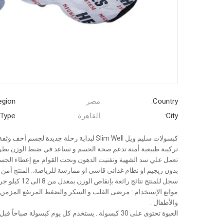
Country:
مصر
gion:
City:
القاهرة
Type:
كبسولات سليم ويل Slim Well لبداية رحلة جديدة لجسم أخف وثقة أكبر
تركيبة طبيعية أمنة تدعم صحة الجسم و تساعد في ضبط الوزن بطري
تعمل علي سد الشهية وتفتيت الدهون ونحت القوام مع إعطاء الجسم
بدون ريجيم او نظام غذائى قاسى او ممارسة للرياضة.. المنتج أمن 
سجل للمنتج نتائج رائعة بإنقاص الوزن بمعدل من 8 الى 12 كيلو جرام شهريا
موانع الإستخدام : مرضى القلب و السكر والضغط المرتفع المزمن 
والأطفال .
العبوة تحتوى على 30 كبسولة.. يستخدم كل يوم كبسولة صباحاً قبل الإفطار ب 30 دقيقة