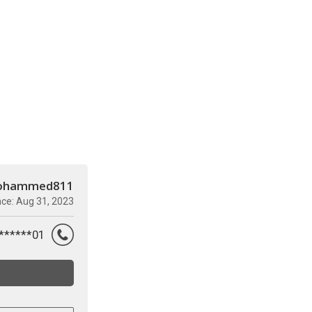
ohammed811
nce: Aug 31, 2023
01********