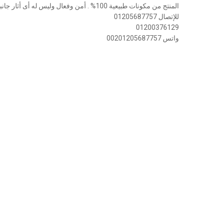
المنتج من مكونات طبيعية 100% . أمن وفعال وليس له أى أثار جانبية
للإتصال 01205687757
01200376129
واتس 00201205687757